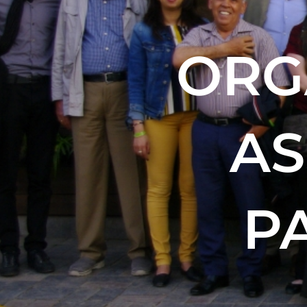
ORG
AS
P