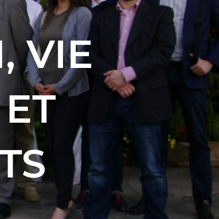
 VIE
 ET
TS