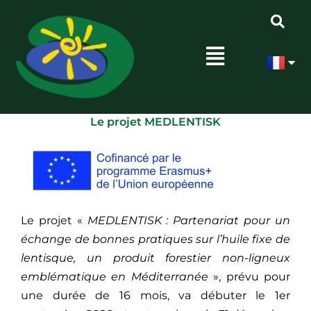
Aller
au
Menu
contenu
Accueil
Nos actions
MEDLENTISK
MEDLENTISK
Par
Admin
/
11 novembre 2020
Le projet MEDLENTISK
Le projet «
MEDLENTISK : Partenariat pour un
échange de bonnes pratiques sur l’huile fixe de
lentisque, un produit forestier non-ligneux
emblématique en Méditerranée
», prévu pour
une durée de 16 mois, va débuter le 1er