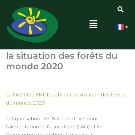
Aller
au
Menu
contenu
Accueil
Ressources
La FAO et le PNUE publient la situation des forêts
du monde 2020
La FAO et le PNUE publient
la situation des forêts du
monde 2020
Par
Admin
/
7 novembre 2020
La FAO et le PNUE publient la situation des forêts
du monde 2020
L’Organisation des Nations Unies pour
l’alimentation et l’agriculture (FAO) et le
Programme des Nations Unies pour